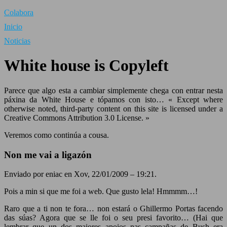
Colabora
Inicio
Noticias
White house is Copyleft
Parece que algo esta a cambiar simplemente chega con entrar nesta
páxina da White House e tópamos con isto… « Except where
otherwise noted, third-party content on this site is licensed under a
Creative Commons Attribution 3.0 License. »
Veremos como continúa a cousa.
Non me vai a ligazón
Enviado por eniac en Xov, 22/01/2009 – 19:21.
Pois a min si que me foi a web. Que gusto lela! Hmmmm…!
Raro que a ti non te fora… non estará o Ghillermo Portas facendo
das súas? Agora que se lle foi o seu presi favorito… (Hai que
lembrar que un dos maiores apoios nas campañas de Bush era