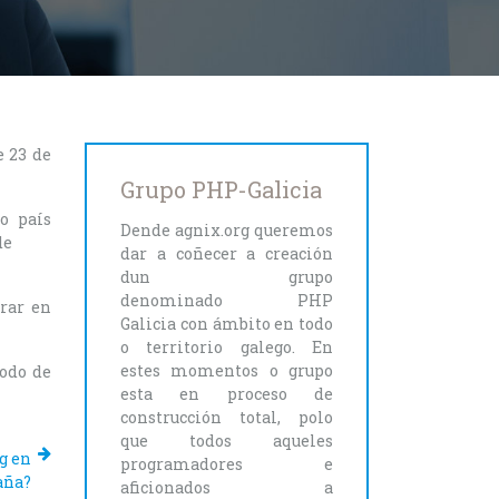
e 23 de
Grupo PHP-Galicia
o país
Dende agnix.org queremos
de
dar a coñecer a creación
dun grupo
denominado PHP
rar en
Galicia con ámbito en todo
o territorio galego. En
estes momentos o grupo
iodo de
esta en proceso de
construcción total, polo
que todos aqueles
g en
programadores e
aña?
aficionados a